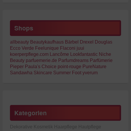
Shops
allbeauty
Beautykaufhaus
Bärbel Drexel
Douglas
Ecco Verde
Feelunique
Flaconi
juui
koerperpflege.com
Lancôme
Lookfantastic
Niche
Beauty
parfuemerie.de
Parfumdreams
Parfümerie
Pieper
Paula's Choice
point-rouge
PureNature
Sandawha Skincare
Summer Foot
yverum
Kategorien
Dekorative Kosmetik
Haarpflege
Hautpflege