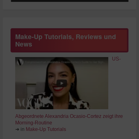
Make-Up Tutorials, Reviews und
News
US-
Abgeordnete Alexandria Ocasio-Cortez zeigt ihre
Morning-Routine
➜ in
Make-Up Tutorials