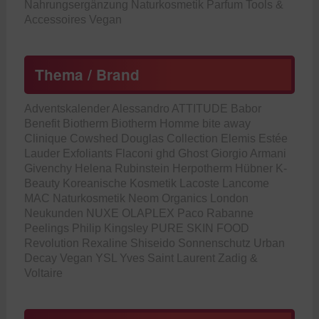
Nahrungsergänzung
Naturkosmetik
Parfum
Tools &
Accessoires
Vegan
Thema / Brand
Adventskalender
Alessandro
ATTITUDE
Babor
Benefit
Biotherm
Biotherm Homme
bite away
Clinique
Cowshed
Douglas Collection
Elemis
Estée
Lauder
Exfoliants
Flaconi
ghd
Ghost
Giorgio Armani
Givenchy
Helena Rubinstein
Herpotherm
Hübner
K-
Beauty
Koreanische Kosmetik
Lacoste
Lancome
MAC
Naturkosmetik
Neom Organics London
Neukunden
NUXE
OLAPLEX
Paco Rabanne
Peelings
Philip Kingsley
PURE SKIN FOOD
Revolution
Rexaline
Shiseido
Sonnenschutz
Urban
Decay
Vegan
YSL
Yves Saint Laurent
Zadig &
Voltaire