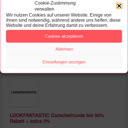
Cookie-Zustimmung
verwalten
Wir nutzen Cookies auf unserer Website. Einige von
ihnen sind notwendig, während andere uns helfen, diese
Website und deine Erfahrung damit zu verbessern.
LOOKFANTASTIC Gutschein 25% Rabatt für
Cookies akzeptieren
Neukunden
Ablehnen
Mehr Info
Gültig bis 31. Dezember 2023
Alle Lookfantastic Gutscheine und Angebote
Einstellungen anzeigen
LOOKFANTASTIC Gutscheincode bis 50%
Rabatt + extra 5%