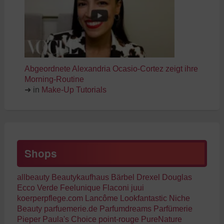
Abgeordnete Alexandria Ocasio-Cortez zeigt ihre
Morning-Routine
➜ in
Make-Up Tutorials
Shops
allbeauty
Beautykaufhaus
Bärbel Drexel
Douglas
Ecco Verde
Feelunique
Flaconi
juui
koerperpflege.com
Lancôme
Lookfantastic
Niche
Beauty
parfuemerie.de
Parfumdreams
Parfümerie
Pieper
Paula's Choice
point-rouge
PureNature