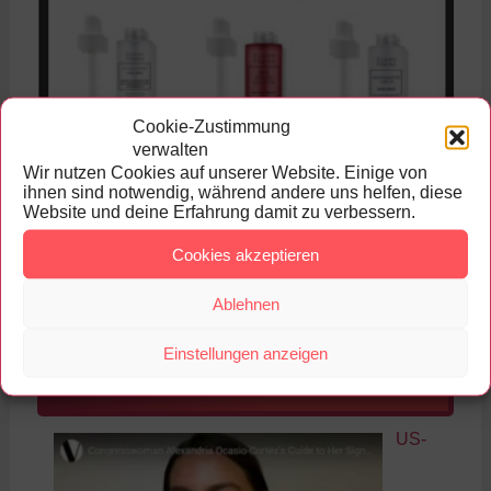
Cookie-Zustimmung
verwalten
Wir nutzen Cookies auf unserer Website. Einige von
ihnen sind notwendig, während andere uns helfen, diese
Website und deine Erfahrung damit zu verbessern.
Cookies akzeptieren
Ablehnen
Einstellungen anzeigen
Make-Up Tutorials, Reviews und
News
US-