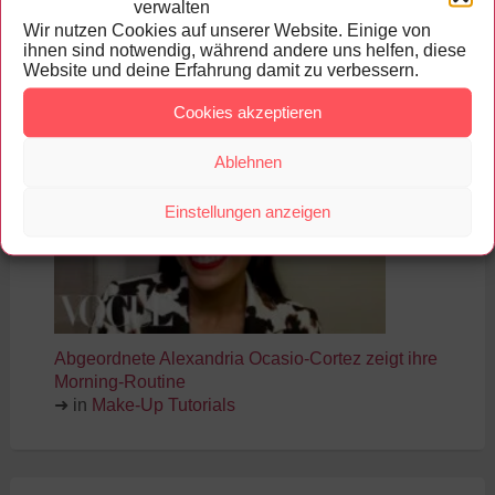
verwalten
Wir nutzen Cookies auf unserer Website. Einige von
ihnen sind notwendig, während andere uns helfen, diese
Make-Up Tutorials, Reviews und
Website und deine Erfahrung damit zu verbessern.
News
Cookies akzeptieren
US-
Ablehnen
Einstellungen anzeigen
Abgeordnete Alexandria Ocasio-Cortez zeigt ihre
Morning-Routine
➜ in
Make-Up Tutorials