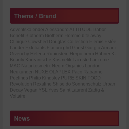
Thema / Brand
Adventskalender
Alessandro
ATTITUDE
Babor
Benefit
Biotherm
Biotherm Homme
bite away
Clinique
Cowshed
Douglas Collection
Elemis
Estée
Lauder
Exfoliants
Flaconi
ghd
Ghost
Giorgio Armani
Givenchy
Helena Rubinstein
Herpotherm
Hübner
K-
Beauty
Koreanische Kosmetik
Lacoste
Lancome
MAC
Naturkosmetik
Neom Organics London
Neukunden
NUXE
OLAPLEX
Paco Rabanne
Peelings
Philip Kingsley
PURE SKIN FOOD
Revolution
Rexaline
Shiseido
Sonnenschutz
Urban
Decay
Vegan
YSL
Yves Saint Laurent
Zadig &
Voltaire
News