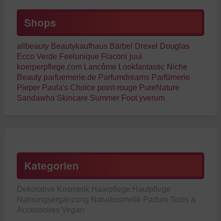
Shops
allbeauty
Beautykaufhaus
Bärbel Drexel
Douglas
Ecco Verde
Feelunique
Flaconi
juui
koerperpflege.com
Lancôme
Lookfantastic
Niche
Beauty
parfuemerie.de
Parfumdreams
Parfümerie
Pieper
Paula's Choice
point-rouge
PureNature
Sandawha Skincare
Summer Foot
yverum
Kategorien
Dekorative Kosmetik
Haarpflege
Hautpflege
Nahrungsergänzung
Naturkosmetik
Parfum
Tools &
Accessoires
Vegan