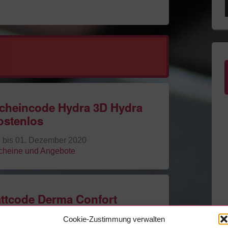
scheincode Hydra 3D Hydra
ostenlos
g bis 01. Dezember 2020
scheine und Angebote
attcode Derma Confort
los
Cookie-Zustimmung verwalten