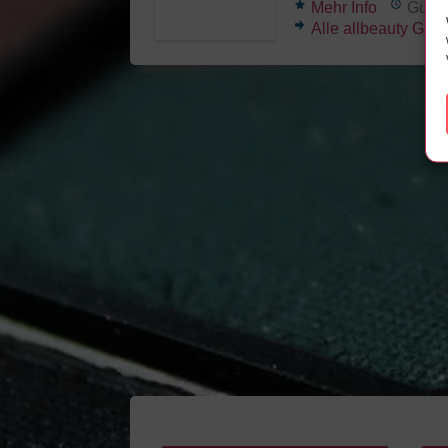
Mehr Info
Gülti
Alle allbeauty Gut