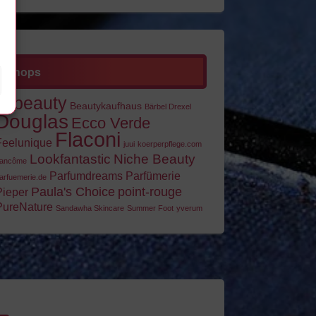
Shops
allbeauty
Beautykaufhaus
Bärbel Drexel
Douglas
Ecco Verde
Flaconi
Feelunique
juui
koerperpflege.com
Lookfantastic
Niche Beauty
ancôme
Parfumdreams
Parfümerie
arfuemerie.de
Paula's Choice
point-rouge
Pieper
PureNature
Sandawha Skincare
Summer Foot
yverum