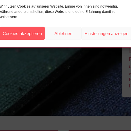
g bis 01. Dezember 2020
Wir nutzen Cookies auf unserer Website. Einige von ihnen sind notwendig,
scheine und Angebote
während andere uns helfen, diese Website und deine Erfahrung damit zu
verbessern.
Cookies akzeptieren
Ablehnen
Einstellungen anzeigen
L
p