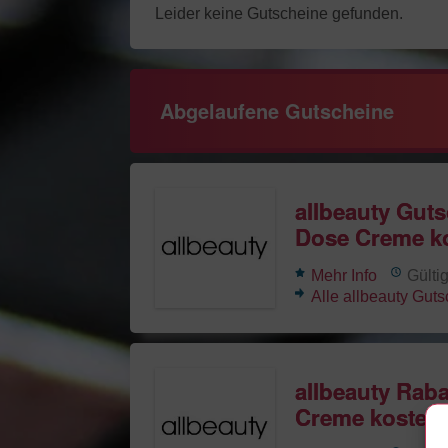
Leider keine Gutscheine gefunden.
Abgelaufene Gutscheine
allbeauty Gut
Dose Creme k
Mehr Info
Gülti
Alle allbeauty Gut
allbeauty Rab
Creme kosten