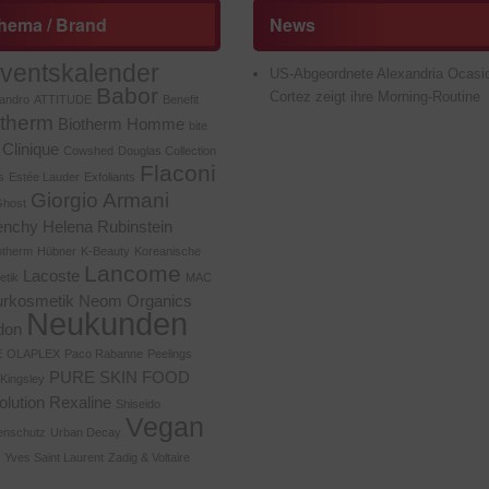
hema / Brand
News
ventskalender
US-Abgeordnete Alexandria Ocasi
Babor
Cortez zeigt ihre Morning-Routine
andro
ATTITUDE
Benefit
otherm
Biotherm Homme
bite
Clinique
Cowshed
Douglas Collection
Flaconi
s
Estée Lauder
Exfoliants
Giorgio Armani
host
enchy
Helena Rubinstein
otherm
Hübner
K-Beauty
Koreanische
Lancome
Lacoste
etik
MAC
urkosmetik
Neom Organics
Neukunden
don
E
OLAPLEX
Paco Rabanne
Peelings
PURE SKIN FOOD
 Kingsley
lution
Rexaline
Shiseido
Vegan
enschutz
Urban Decay
Yves Saint Laurent
Zadig & Voltaire