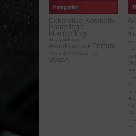
Kategorien
T
Dekorative Kosmetik
Ad
Haarpflege
Aless
Hautpflege
Bi
Nahrungsergänzung
away
Parfum
Naturkosmetik
Elemi
Tools & Accessoires
ghd
G
Vegan
Giv
Herp
Kosm
Nat
Lon
NUX
Philip
Revo
Sonn
YSL