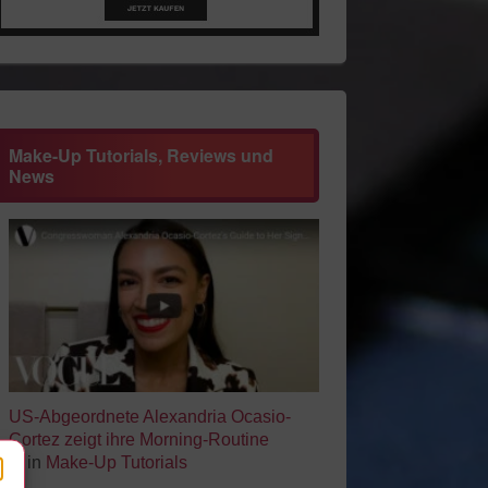
Make-Up Tutorials, Reviews und
News
US-Abgeordnete Alexandria Ocasio-
Cortez zeigt ihre Morning-Routine
➜ in
Make-Up Tutorials