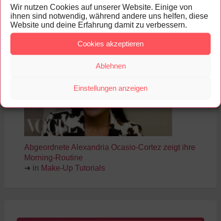
Wir nutzen Cookies auf unserer Website. Einige von
ihnen sind notwendig, während andere uns helfen, diese
Make-Up Tutorials, Reviews und
Website und deine Erfahrung damit zu verbessern.
News
Cookies akzeptieren
US-
Ablehnen
Einstellungen anzeigen
Abgeordnete Alexandria Ocasio-Cortez zeigt ihre
Morning-Routine
➜ in
Make-Up Tutorials