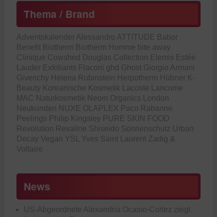
Thema / Brand
Adventskalender
Alessandro
ATTITUDE
Babor
Benefit
Biotherm
Biotherm Homme
bite away
Clinique
Cowshed
Douglas Collection
Elemis
Estée
Lauder
Exfoliants
Flaconi
ghd
Ghost
Giorgio Armani
Givenchy
Helena Rubinstein
Herpotherm
Hübner
K-
Beauty
Koreanische Kosmetik
Lacoste
Lancome
MAC
Naturkosmetik
Neom Organics London
Neukunden
NUXE
OLAPLEX
Paco Rabanne
Peelings
Philip Kingsley
PURE SKIN FOOD
Revolution
Rexaline
Shiseido
Sonnenschutz
Urban
Decay
Vegan
YSL
Yves Saint Laurent
Zadig &
Voltaire
News
US-Abgeordnete Alexandria Ocasio-Cortez zeigt