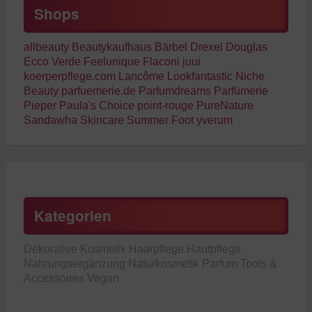
Shops
allbeauty
Beautykaufhaus
Bärbel Drexel
Douglas
Ecco Verde
Feelunique
Flaconi
juui
koerperpflege.com
Lancôme
Lookfantastic
Niche
Beauty
parfuemerie.de
Parfumdreams
Parfümerie
Pieper
Paula's Choice
point-rouge
PureNature
Sandawha Skincare
Summer Foot
yverum
Kategorien
Dekorative Kosmetik
Haarpflege
Hautpflege
Nahrungsergänzung
Naturkosmetik
Parfum
Tools &
Accessoires
Vegan